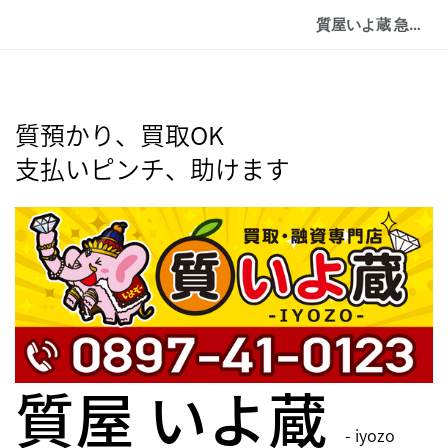
質屋いよ蔵 急ぎの資金ご用意できます
質預かり、買取OK
支払いピンチ、助けます
質屋 いよ蔵
- iyozo